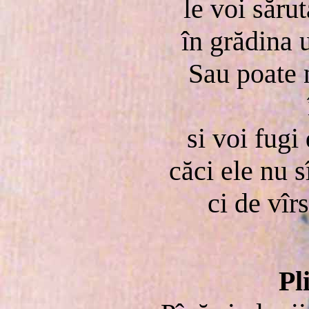
le voi săru
în grădina 
Sau poate 
si voi fugi
căci ele nu s
ci de vîr
Pl