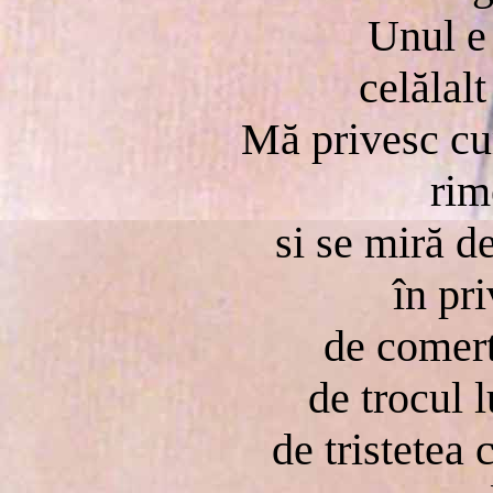
Unul e 
celălal
Mă privesc cu
rim
si se miră d
în pri
de comert
de trocul 
de tristetea 