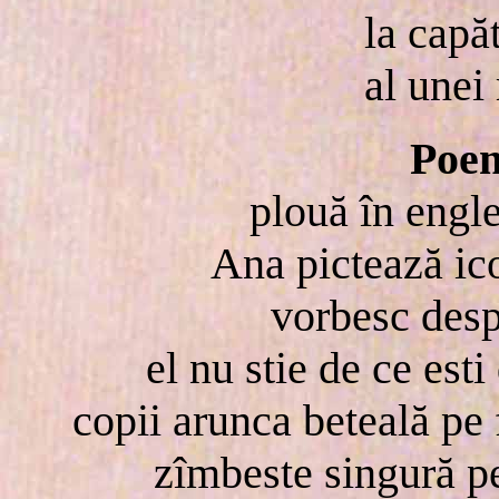
la capă
al unei
Poem
plouă în engl
Ana pictează ic
vorbesc desp
el nu stie de ce est
copii arunca beteală pe
zîmbeste singură p