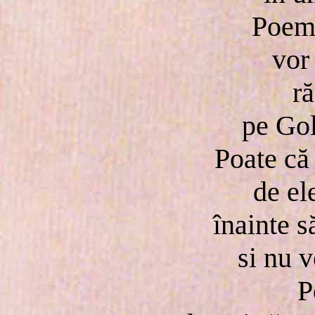
Poeme
vor
ră
pe Gol
Poate că
de ele
înainte s
si nu v
P