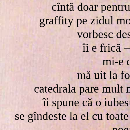
cîntă doar pentr
graffity pe zidul m
vorbesc des
îi e frică
mi-e 
mă uit la fo
catedrala pare mult
îi spune că o iubes
se gîndeste la el cu toat
– poe