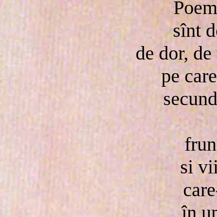
Poeme
sînt d
de dor, de
pe care
secund
frun
si vi
care
în u