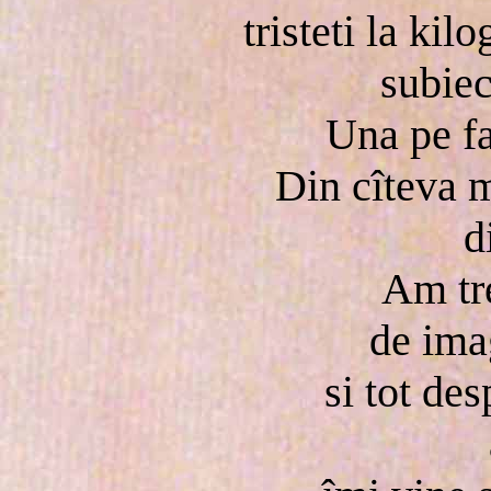
tristeti la ki
subiec
Una pe fa
Din cîteva 
d
Am tr
de ima
si tot de