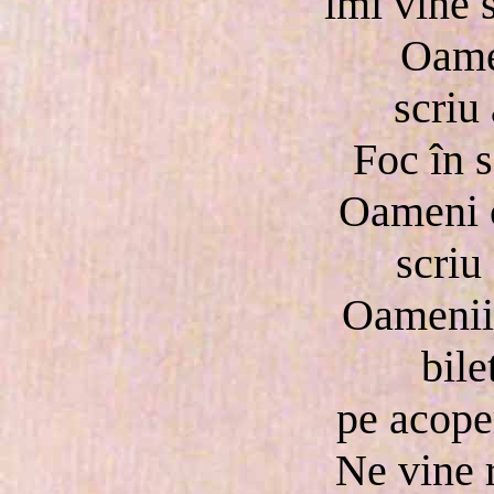
îmi vine s
Oamen
scriu 
Foc în 
Oameni c
scriu 
Oamenii 
bile
pe acoper
Ne vine r