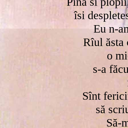
Pînă si plopii
îsi desplete
Eu n-am
Rîul ăsta 
o mi
s-a făc
Sînt feric
să scri
Să-m