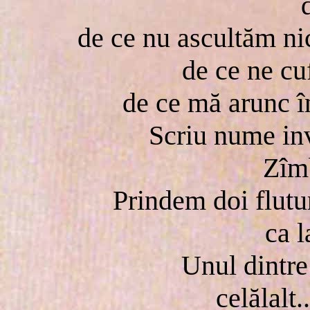
de ce nu ascultăm ni
de ce ne cu
de ce mă arunc î
Scriu nume inv
Zîmb
Prindem doi flutu
ca l
Unul dintre
celălalt.