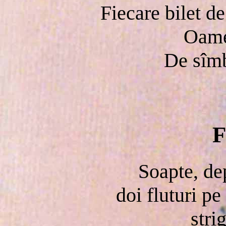
Fiecare bilet d
Oame
De sîmb
F
Soapte, de
doi fluturi pe
strig