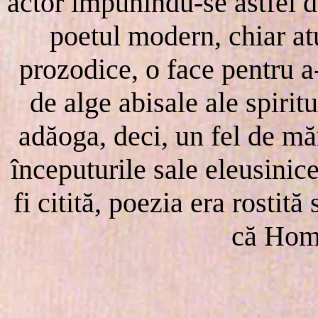
actor impunîndu-se astfel de
poetul modern, chiar at
prozodice, o face pentru a
de alge abisale ale spiritu
adăoga, deci, un fel de măr
începuturile sale eleusinice
fi citită, poezia era rostită
că Home