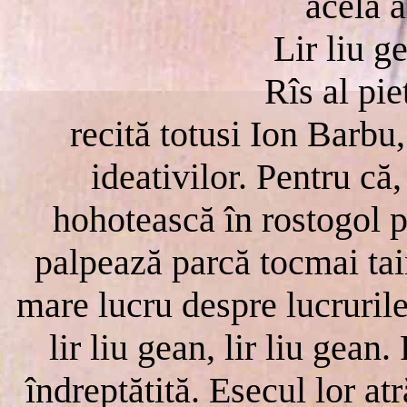
acela a
Lir liu ge
Rîs al pie
recită totusi Ion Barbu
ideativilor. Pentru că,
hohotească în rostogol p
palpează parcă tocmai ta
mare lucru despre lucrurile
lir liu gean, lir liu gean.
îndreptătită. Esecul lor a