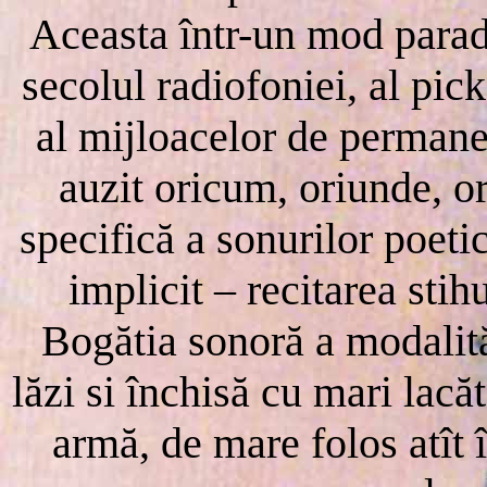
Aceasta într-un mod parad
secolul radiofoniei, al pic
al mijloacelor de permanen
auzit oricum, oriunde, or
specifică a sonurilor poetic
implicit – recitarea stih
Bogătia sonoră a modalită
lăzi si închisă cu mari lacă
armă, de mare folos atît î