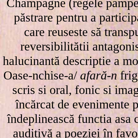
Champagne (regele pampelu
păstrare pentru a particip
care reuseste să transp
reversibilitătii antagoni
halucinantă descriptie a mo
Oase-nchise-a/
afară-n
frig
scris si oral, fonic si ima
încărcat de evenimente p
îndeplinească functia asa
auditivă a poeziei în favo