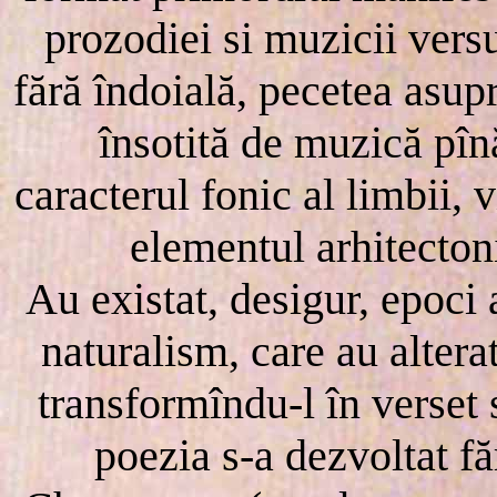
prozodiei si muzicii versu
fără îndoială, pecetea asupr
însotită de muzică pîn
caracterul fonic al limbii, v
elementul arhitectoni
Au existat, desigur, epoci 
naturalism, care au alterat
transformîndu-l în verset 
poezia s-a dezvoltat fă